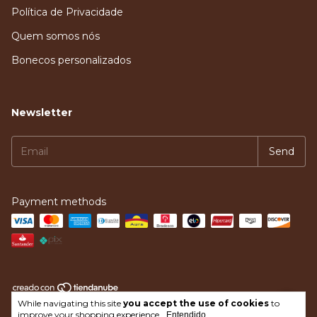
Política de Privacidade
Quem somos nós
Bonecos personalizados
Newsletter
Payment methods
While navigating this site
you accept the use of cookies
to
Copyright Loja do Constelador - 2026. All rights reserved.
improve your shopping experience.
Entendido