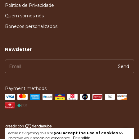
Política de Privacidade
Quem somos nós
Bonecos personalizados
Newsletter
Payment methods
While navigating this site
you accept the use of cookies
to
Copyright Loja do Constelador - 2026. All rights reserved.
improve your shopping experience.
Entendido