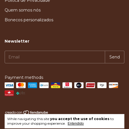
Política de Privacidade
Quem somos nós
Bonecos personalizados
Newsletter
Payment methods
While navigating this site
you accept the use of cookies
to
Copyright Loja do Constelador - 2026. All rights reserved.
improve your shopping experience.
Entendido