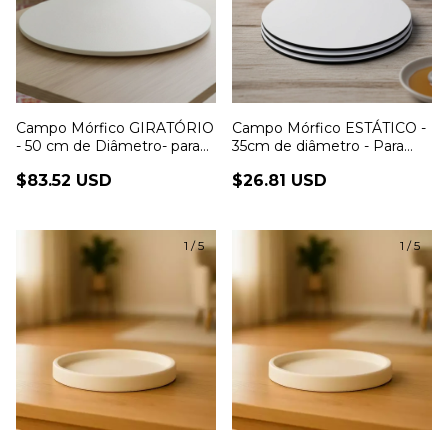
Campo Mórfico GIRATÓRIO
Campo Mórfico ESTÁTICO -
- 50 cm de Diâmetro- para
35cm de diâmetro - Para
Constelação Familiar na
Constelação Familiar na
$83.52 USD
$26.81 USD
Mesa
mesa
1
/
5
1
/
5