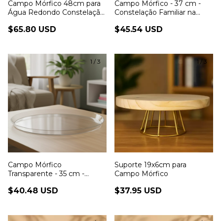
Campo Mórfico 48cm para
Campo Mórfico - 37 cm -
Água Redondo Constelação
Constelação Familiar na
Familiar
Água
$65.80 USD
$45.54 USD
1
/
3
1
/
3
Campo Mórfico
Suporte 19x6cm para
Transparente - 35 cm -
Campo Mórfico
Constelação Familiar na
$40.48 USD
$37.95 USD
Água