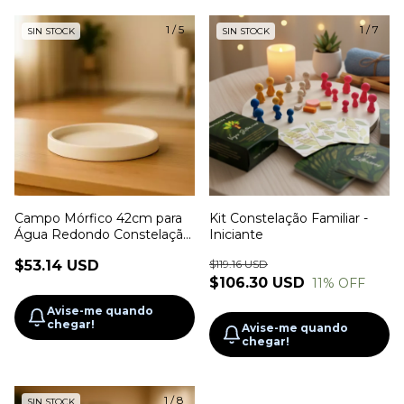
1
/
5
1
/
7
SIN STOCK
SIN STOCK
Campo Mórfico 42cm para
Kit Constelação Familiar -
Água Redondo Constelação
Iniciante
Familiar
$53.14 USD
$119.16 USD
$106.30 USD
11
% OFF
Avise-me quando
chegar!
Avise-me quando
chegar!
1
/
8
SIN STOCK