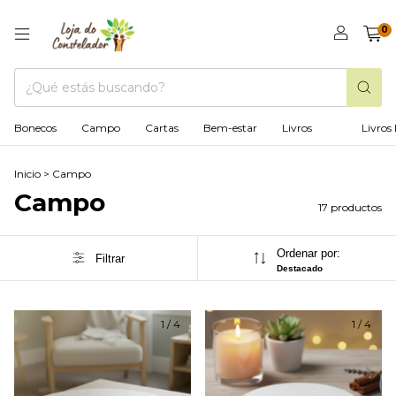
0
Bonecos
Campo
Cartas
Bem-estar
Livros
Livros 
Inicio
>
Campo
Campo
17 productos
Ordenar por:
Filtrar
Destacado
1
/
4
1
/
4