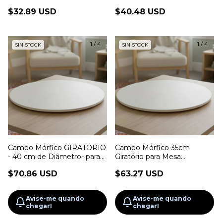
$32.89 USD
$40.48 USD
1
/
4
1
/
4
SIN STOCK
SIN STOCK
Campo Mórfico GIRATÓRIO
Campo Mórfico 35cm
- 40 cm de Diâmetro- para
Giratório para Mesa
Constelação Familiar na
Constelação Familiar
$70.86 USD
$63.27 USD
Mesa
Avise-me quando
Avise-me quando
chegar!
chegar!