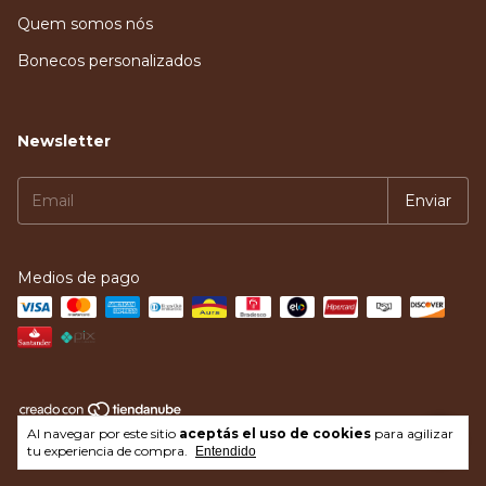
Quem somos nós
Bonecos personalizados
Newsletter
Medios de pago
Al navegar por este sitio
aceptás el uso de cookies
para agilizar
Copyright Loja do Constelador - 2026. Todos los derechos reservados.
tu experiencia de compra.
Entendido