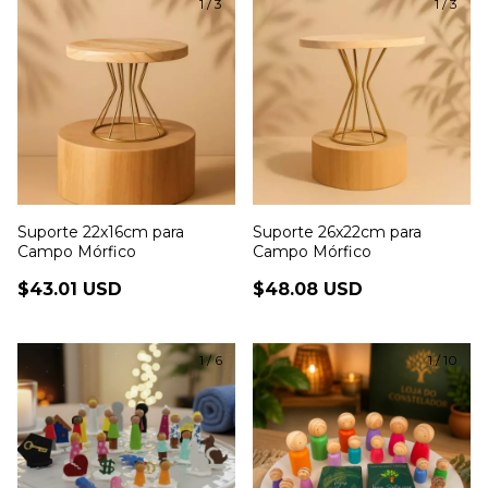
1
/
3
1
/
3
Suporte 22x16cm para
Suporte 26x22cm para
Campo Mórfico
Campo Mórfico
$43.01 USD
$48.08 USD
1
/
6
1
/
10