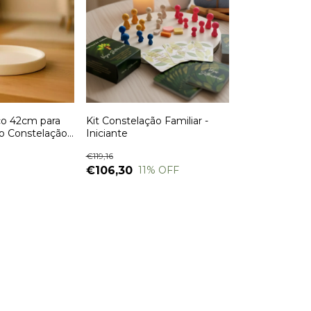
o 42cm para
Kit Constelação Familiar -
 Constelação
Iniciante
€119,16
€106,30
11
% OFF