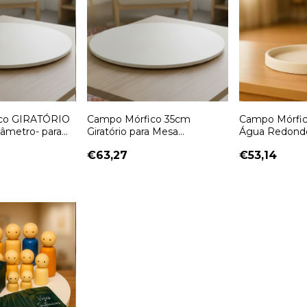
co GIRATÓRIO
Campo Mórfico 35cm
Campo Mórfic
iâmetro- para
Giratório para Mesa
Água Redondo
amiliar na
Constelação Familiar
Familiar
€63,27
€53,14