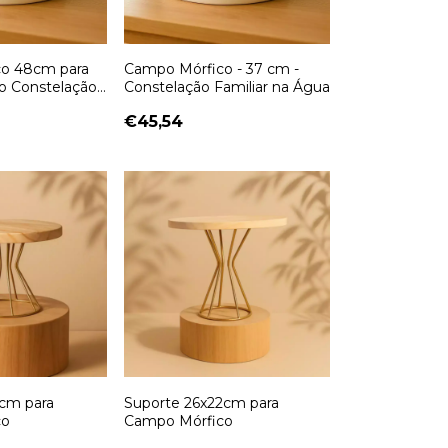
o 48cm para
Campo Mórfico - 37 cm -
 Constelação
Constelação Familiar na Água
€45,54
6cm para
Suporte 26x22cm para
co
Campo Mórfico