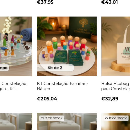
€37,95
€43,01
 Constelação
Kit Constelação Familiar -
Bolsa Ecobag 
ua - Kit
Básico
para Constela
com 30
€205,04
€32,89
OUT OF STOCK
OUT OF STOCK