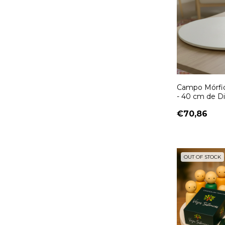
Campo Mórfi
- 40 cm de D
Constelação F
€70,86
Mesa
OUT OF STOCK