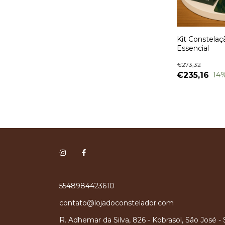
Kit Constelaçã
Essencial
€273,32
€235,16
14
5548984423610
contato@lojadoconstelador.com
R. Adhemar da Silva, 826 - Kobrasol, São José -