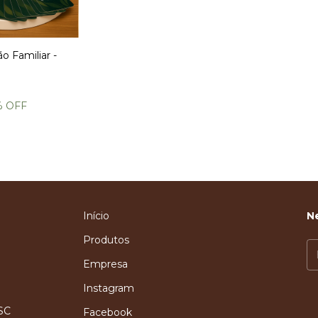
o Familiar -
% OFF
Início
N
Produtos
Empresa
Instagram
 SC
Facebook