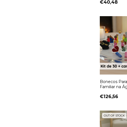
€40,48
Bonecos Para
Familiar na Ág
COMPLETO 
€126,56
Bonecos
OUT OF STOCK