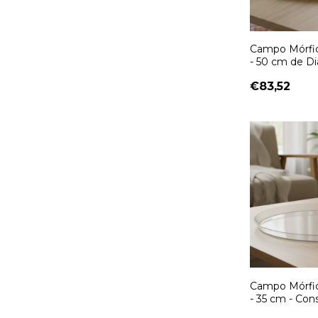
Campo Mórfi
- 50 cm de D
Constelação F
€83,52
Mesa
Campo Mórfic
- 35 cm - Con
Familiar na Á