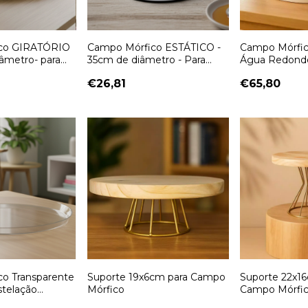
co GIRATÓRIO
Campo Mórfico ESTÁTICO -
Campo Mórfic
iâmetro- para
35cm de diâmetro - Para
Água Redondo
amiliar na
Constelação Familiar na
Familiar
€26,81
€65,80
mesa
o Transparente
Suporte 19x6cm para Campo
Suporte 22x1
stelação
Mórfico
Campo Mórfi
gua