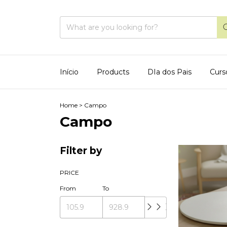
Início
Products
DIa dos Pais
Curs
Home
>
Campo
Campo
Filter by
PRICE
From
To