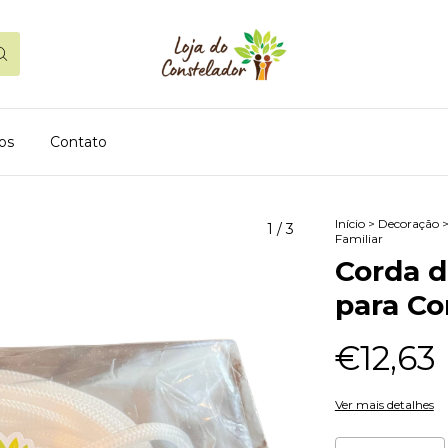
os
Contato
Início
>
Decoração
1
/
3
Familiar
Corda d
para Co
€12,63
Ver mais detalhes