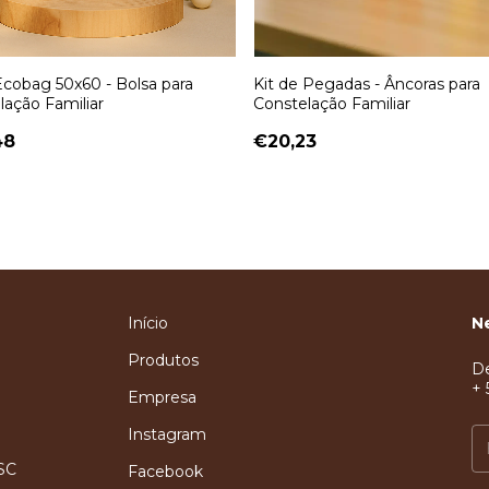
Ecobag 50x60 - Bolsa para
Kit de Pegadas - Âncoras para
lação Familiar
Constelação Familiar
48
€20,23
Início
N
Produtos
De
+ 
Empresa
Instagram
 SC
Facebook