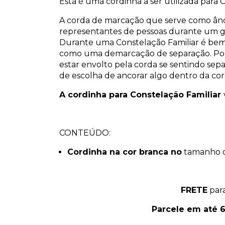
Esta é uma cordinha a ser utilizada para
A corda de marcação que serve como ânc
representantes de pessoas durante um gr
Durante uma Constelação Familiar é bem
como uma demarcação de separação. Po
estar envolto pela corda se sentindo s
de escolha de ancorar algo dentro da cord
A cordinha para Constelação Familiar
CONTEÚDO:
Cordinha na cor branca no
tamanho d
FRETE
para
Parcele em até 6