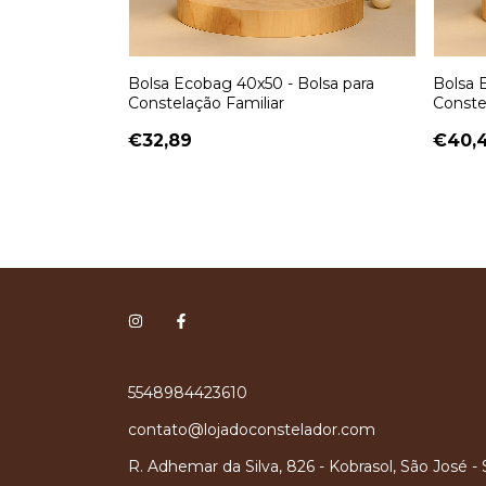
anizadora para
Bolsa Ecobag 40x50 - Bolsa para
Bolsa 
Madeira e
Constelação Familiar
Conste
€32,89
€40,
o chegar!
5548984423610
contato@lojadoconstelador.com
R. Adhemar da Silva, 826 - Kobrasol, São José -