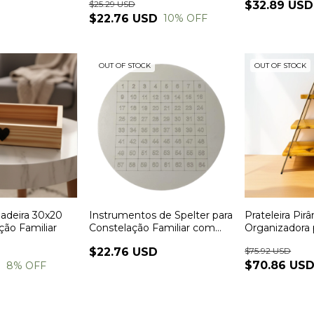
$25.29 USD
$32.89 USD
$22.76 USD
10
% OFF
OUT OF STOCK
OUT OF STOCK
adeira 30x20
Instrumentos de Spelter para
Prateleira Pir
ção Familiar
Constelação Familiar com
Organizadora 
Bonecos
Constelação Fa
$22.76 USD
$75.92 USD
Madeira e Fer
D
$70.86 US
8
% OFF