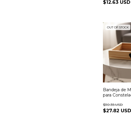
$12.63 USD
OUT OF STOCK
Bandeja de M
para Constela
$30.35 USD
$27.82 US