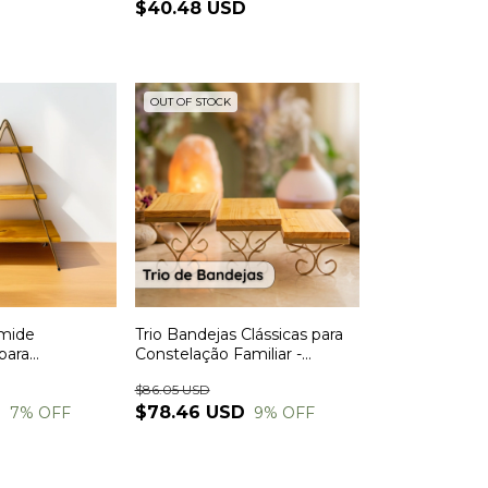
$40.48 USD
OUT OF STOCK
âmide
Trio Bandejas Clássicas para
para
Constelação Familiar -
miliar -
Madeira e Ferro
$86.05 USD
ro 47x35x14
D
$78.46 USD
7
% OFF
9
% OFF