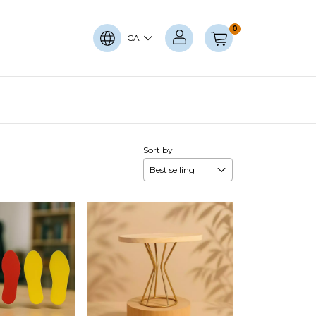
0
CA
Sort by