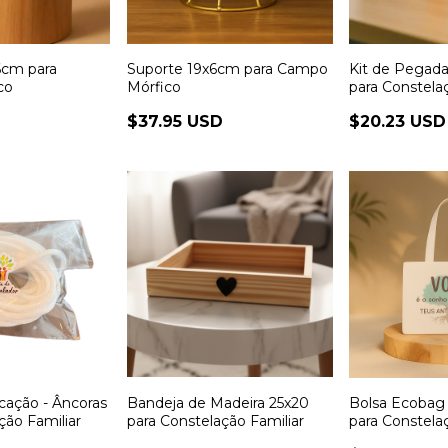
6cm para
Suporte 19x6cm para Campo
Kit de Pegada
co
Mórfico
para Constela
D
$37.95 USD
$20.23 USD
cação - Âncoras
Bandeja de Madeira 25x20
Bolsa Ecobag 
ção Familiar
para Constelação Familiar
para Constela