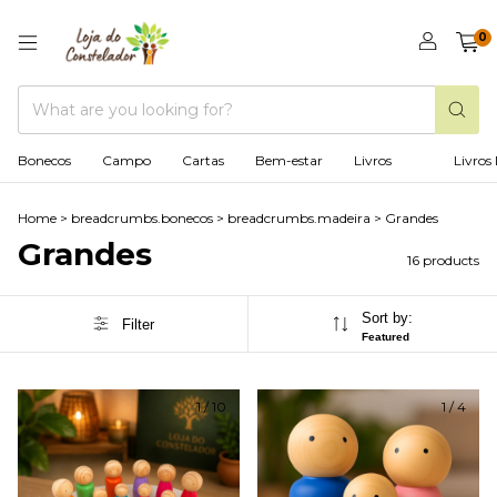
0
Bonecos
Campo
Cartas
Bem-estar
Livros
Livros 
Home
>
breadcrumbs.bonecos
>
breadcrumbs.madeira
>
Grandes
Grandes
16 products
Sort by:
Filter
Featured
1
/
10
1
/
4