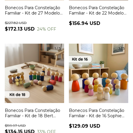
Bonecos Para Constelação
Bonecos Para Constelação
Familiar - Kit de 27 Modelo
Familiar - Kit de 22 Modelo
Bert Grande de Madeira
Sophie Grande de Madeira
$227.82 USD
$156.94 USD
$172.13 USD
24
% OFF
1
/
5
1
/
5
Bonecos Para Constelação
Bonecos Para Constelação
Familiar - Kit de 18 Bert
Familiar - Kit de 16 Sophie
Grande de Madeira
Grande de Madeira
$199.97 USD
$129.09 USD
$134.15 USD
33
% OFF