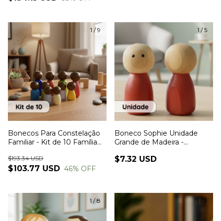
1
/
9
1
/
5
Bonecos Para Constelação
Boneco Sophie Unidade
Familiar - Kit de 10 Família
Grande de Madeira -
Afro Grande de Madeira
Bonecos Para Constelação
$193.34 USD
$7.32 USD
Familiar
$103.77 USD
46
% OFF
1
/
8
1
/
3