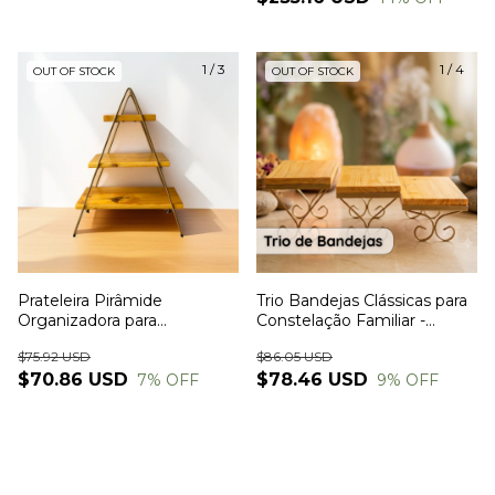
1
/
3
1
/
4
OUT OF STOCK
OUT OF STOCK
Prateleira Pirâmide
Trio Bandejas Clássicas para
Organizadora para
Constelação Familiar -
Constelação Familiar -
Madeira e Ferro
$75.92 USD
$86.05 USD
Madeira e Ferro 47x35x14
$70.86 USD
$78.46 USD
7
% OFF
9
% OFF