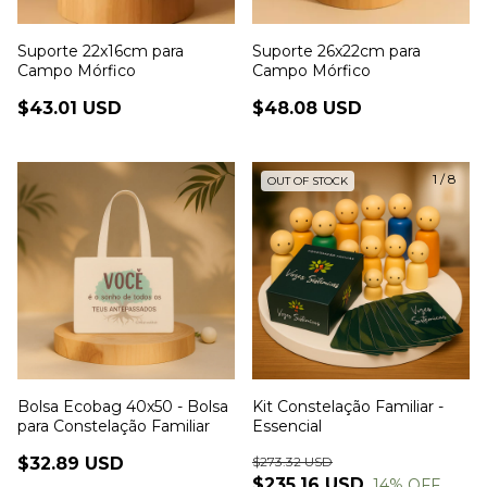
Suporte 22x16cm para
Suporte 26x22cm para
Campo Mórfico
Campo Mórfico
$43.01 USD
$48.08 USD
1
/
8
OUT OF STOCK
Bolsa Ecobag 40x50 - Bolsa
Kit Constelação Familiar -
para Constelação Familiar
Essencial
$32.89 USD
$273.32 USD
$235.16 USD
14
% OFF