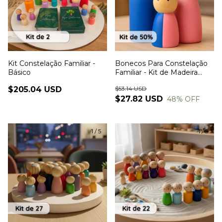
Kit Constelação Familiar -
Bonecos Para Constelação
Básico
Familiar - Kit de Madeira
Familia 50% dos pais
$205.04 USD
$53.14 USD
$27.82 USD
48
% OFF
1
/
5
1
/
5