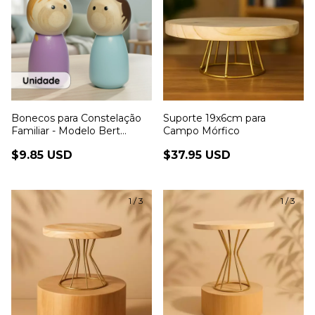
Bonecos para Constelação
Suporte 19x6cm para
Familiar - Modelo Bert
Campo Mórfico
Grandes de Madeira
$9.85 USD
$37.95 USD
1
/
3
1
/
3