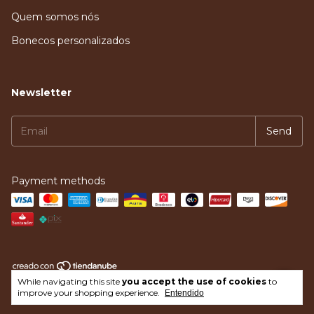
Quem somos nós
Bonecos personalizados
Newsletter
Payment methods
While navigating this site
you accept the use of cookies
to
Copyright Loja do Constelador - 2026. All rights reserved.
improve your shopping experience.
Entendido