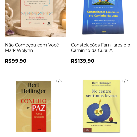
Não Começou com Você -
Constelações Familiares e o
Mark Wolynn
Caminho da Cura: A
Abordagem da Doença Sob
R$99,90
R$139,90
a Perspectiva de Uma
Medicina Integral - Stephan
1
/
2
1
/
3