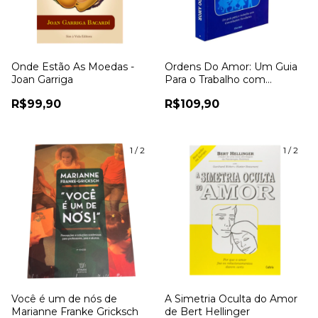
Onde Estão As Moedas -
Ordens Do Amor: Um Guia
Joan Garriga
Para o Trabalho com
Constelações Familiares -
R$99,90
R$109,90
Bert Hellinger
1
/
2
1
/
2
Você é um de nós de
A Simetria Oculta do Amor
Marianne Franke Gricksch
de Bert Hellinger