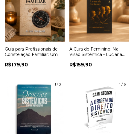
Guia para Profissionais de
A Cura do Feminino: Na
Constelação Familiar: Um
Visão Sistêmica - Luciana
Apoio para Quem está
Lanfredi
R$179,90
R$159,90
Começando a Atuar em
Grupo - Aline Charane
1
/
3
1
/
6