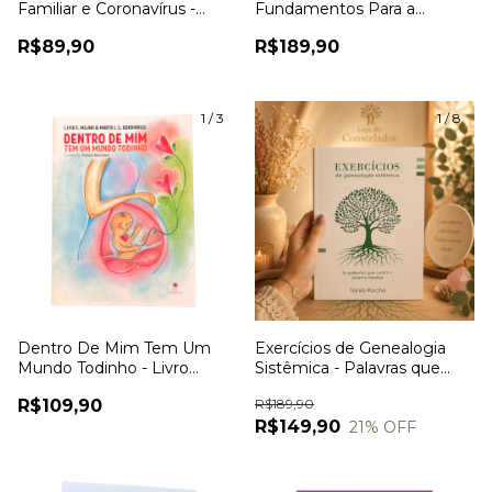
Familiar e Coronavírus -
Fundamentos Para a
Sophie Hellinger
Constelação Familiar Vol 2 -
R$89,90
R$189,90
Sophie Hellinger
1
/
3
1
/
8
Dentro De Mim Tem Um
Exercícios de Genealogia
Mundo Todinho - Livro
Sistêmica - Palavras que
Infantil Sistêmico - Lívia F.
Curam o Sistema Familiar -
R$109,90
R$189,90
Milani & Marta I. S.
Tania Rocha
R$149,90
21
% OFF
Bordinassi