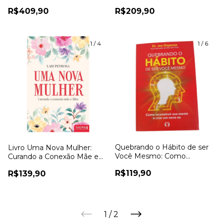
para a Alma - Bella Viero
Schneider
R$409,90
R$209,90
1
/
4
1
/
6
Quebrando o Hábito de ser
Livro Uma Nova Mulher:
Você Mesmo: Como
Curando a Conexão Mãe e
Reconstruir sua Mente e
Filha - Lari Pedrosa
R$119,90
R$139,90
Criar um Novo eu - Joe
Dispenza
1
/
2