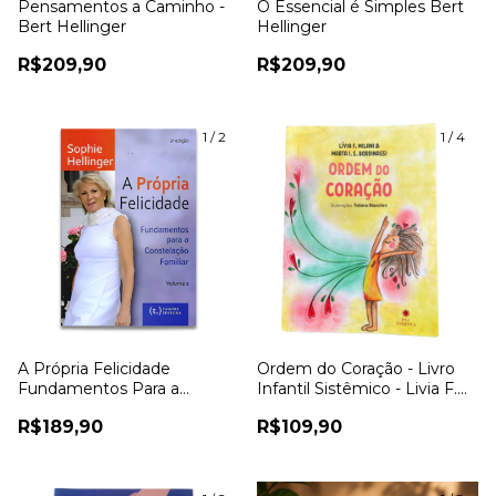
Pensamentos a Caminho -
O Essencial é Simples Bert
Bert Hellinger
Hellinger
R$209,90
R$209,90
1
/
2
1
/
4
A Própria Felicidade
Ordem do Coração - Livro
Fundamentos Para a
Infantil Sistêmico - Livia F.
Constelação Familiar Vol 1 -
Milani e Marta I.S. Bordinassi
R$189,90
R$109,90
Sophie Hellinger