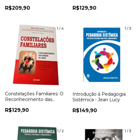
R$209,90
R$129,90
1
/
4
1
/
3
Constelações Familiares: O
Introdução à Pedagogia
Reconhecimento das
Sistêmica - Jean Lucy
ordens do amor - Bert
R$129,90
R$149,90
Hellinger
1
/
2
1
/
3