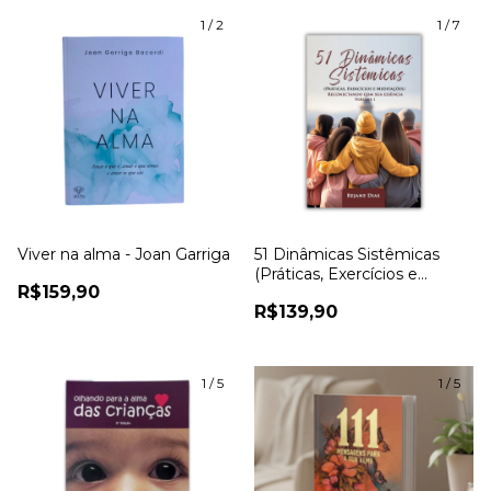
1
/
2
1
/
7
Viver na alma - Joan Garriga
51 Dinâmicas Sistêmicas
(Práticas, Exercícios e
R$159,90
meditações) Reconectando
R$139,90
com Sua Essência - Rejane
Dias
1
/
5
1
/
5