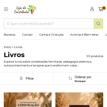
0
Bonecos
Campo
Cartas e Oráculos
Aromas e Bem-estar
L
Início
>
Livros
Livros
93 produtos
Explore livros sobre constelações familiares, pedagogia sistêmica,
autoconhecimento e terapias que transformam vidas.
Ordenar por:
Filtrar
Destaque
1
/
5
1
/
4