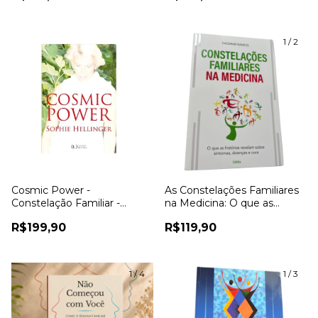
1
/
2
Cosmic Power -
As Constelações Familiares
Constelação Familiar -
na Medicina: O que as
Sophie Hellinger
Histórias Revelam sobre
R$199,90
R$119,90
Sintomas, Doenças e Cura -
Dagmar Ramos
1
/
4
1
/
3