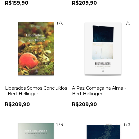
R$159,90
R$209,90
1
/
6
1
/
5
Liberados Somos Concluídos
A Paz Começa na Alma -
- Bert Hellinger
Bert Hellinger
R$209,90
R$209,90
1
/
4
1
/
3