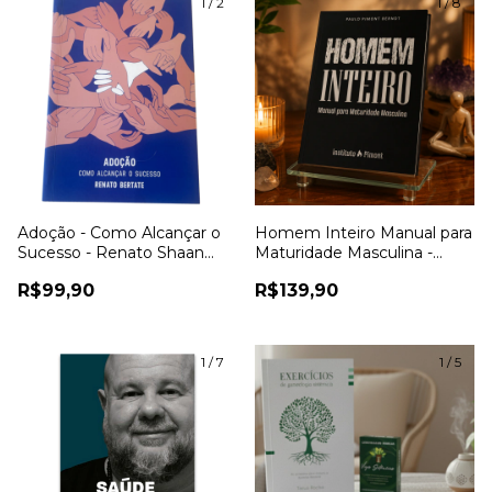
1
/
2
1
/
8
Adoção - Como Alcançar o
Homem Inteiro Manual para
Sucesso - Renato Shaan
Maturidade Masculina -
Bertate
Paulo Pimont Berndt
R$99,90
R$139,90
1
/
7
1
/
5