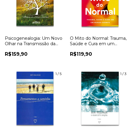
Psicogenealogia: Um Novo
O Mito do Normal: Trauma,
Olhar na Transmissão da
Saúde e Cura em um
Memória Familiar - Monica
Mundo Doente - Gabor
R$159,90
R$119,90
da Silva Justino
Maté
1
/
5
1
/
3