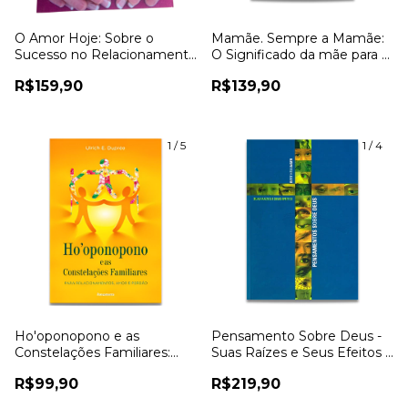
O Amor Hoje: Sobre o
Mamãe. Sempre a Mamãe:
Sucesso no Relacionamento
O Significado da mãe para a
- Sophie Hellinger
nossa felicidade plena -
R$159,90
R$139,90
Sophie Hellinger
1
/
5
1
/
4
Ho'oponopono e as
Pensamento Sobre Deus -
Constelações Familiares:
Suas Raízes e Seus Efeitos -
Para Relacionamentos,
Bert Hellinger
R$99,90
R$219,90
Amor e Perdão - Ulrich E.
Duprée