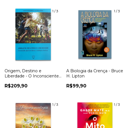
1
/
3
1
/
3
Origem, Destino e
A Biologia da Crença - Bruce
Liberdade - O Inconsciente
H. Lipton
Grupal em Sistemas e
R$209,90
R$99,90
Constelações Familiares -
Jakob Robert Schneider
1
/
3
1
/
3