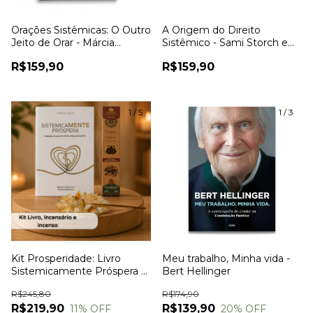
Orações Sistêmicas: O Outro
A Origem do Direito
Jeito de Orar - Márcia
Sistêmico - Sami Storch e
Vanuza de Oliveira Seminara
Daniela Migliari
R$159,90
R$159,90
1
/
5
1
/
3
Kit Prosperidade: Livro
Meu trabalho, Minha vida -
Sistemicamente Próspera +
Bert Hellinger
Incensário Citrino + Incenso
R$245,80
R$174,90
Cravo e Canela
R$219,90
R$139,90
11
% OFF
20
% OFF