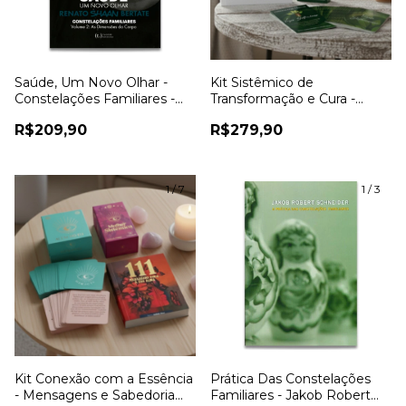
Saúde, Um Novo Olhar -
Kit Sistêmico de
Constelações Familiares -
Transformação e Cura -
Volume 2: As Dimensões do
Exercícios e Cartas para
R$209,90
R$279,90
Corpo - Renato Shaan
Constelação Familiar
Bertate
1
/
7
1
/
3
Kit Conexão com a Essência
Prática Das Constelações
- Mensagens e Sabedoria
Familiares - Jakob Robert