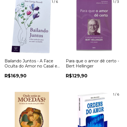
1
/
6
1
/
3
Bailando Juntos - A Face
Para que o amor dê certo -
Oculta do Amor no Casal e
Bert Hellinger
na Família - Joan Garriga
R$169,90
R$129,90
1
/
6